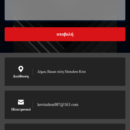
υποβολή
Δήμος Baoan πόλη Shenzhen Κίνα
Διεύθυνση
kevinzhou987@163.com
Ηλεκτρονικό