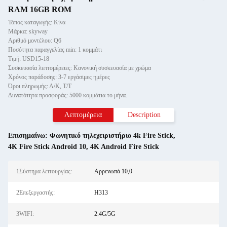
RAM 16GB ROM
Τόπος καταγωγής: Κίνα
Μάρκα: skyway
Αριθμό μοντέλου: Q6
Ποσότητα παραγγελίας min: 1 κομμάτι
Τιμή: USD15-18
Συσκευασία λεπτομέρειες: Κανονική συσκευασία με χρώμα
Χρόνος παράδοσης: 3-7 εργάσιμες ημέρες
Όροι πληρωμής: Λ/Κ, Τ/Τ
Δυνατότητα προσφοράς: 5000 κομμάτια το μήνα.
Λεπτομέρεια
Description
Επισημαίνω:
Φωνητικό τηλεχειριστήριο 4k Fire Stick
,
4K Fire Stick Android 10
,
4K Android Fire Stick
1Σύστημα λειτουργίας:
Αρρενωπά 10,0
2Επεξεργαστής:
H313
3WIFI:
2.4G/5G