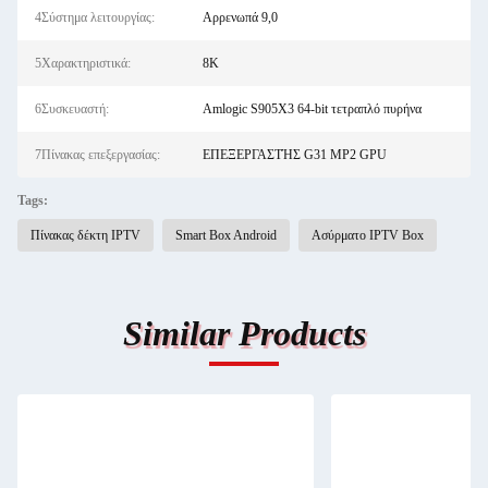
4Σύστημα λειτουργίας:
Αρρενωπά 9,0
5Χαρακτηριστικά:
8K
6Συσκευαστή:
Amlogic S905X3 64-bit τετραπλό πυρήνα
7Πίνακας επεξεργασίας:
ΕΠΕΞΕΡΓΑΣΤΉΣ G31 MP2 GPU
Tags:
Πίνακας δέκτη IPTV
Smart Box Android
Ασύρματο IPTV Box
Similar Products