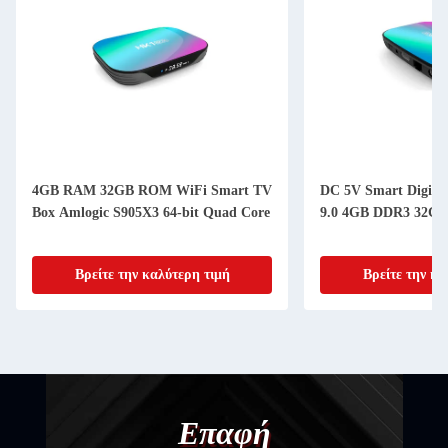
4GB RAM 32GB ROM WiFi Smart TV
DC 5V Smart Digita
Box Amlogic S905X3 64-bit Quad Core
9.0 4GB DDR3 32G
Βρείτε την καλύτερη τιμή
Βρείτε την κα
Επαφή