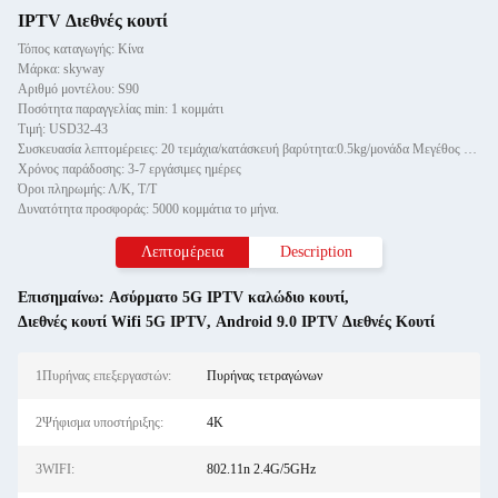
IPTV Διεθνές κουτί
Τόπος καταγωγής: Κίνα
Μάρκα: skyway
Αριθμό μοντέλου: S90
Ποσότητα παραγγελίας min: 1 κομμάτι
Τιμή: USD32-43
Συσκευασία λεπτομέρειες: 20 τεμάχια/κατάσκευή βαρύτητα:0.5kg/μονάδα Μεγέθος κουτί: 41*30*28CM
Χρόνος παράδοσης: 3-7 εργάσιμες ημέρες
Όροι πληρωμής: Λ/Κ, Τ/Τ
Δυνατότητα προσφοράς: 5000 κομμάτια το μήνα.
Λεπτομέρεια
Description
Επισημαίνω:
Ασύρματο 5G IPTV καλώδιο κουτί
,
Διεθνές κουτί Wifi 5G IPTV
,
Android 9.0 IPTV Διεθνές Κουτί
1Πυρήνας επεξεργαστών:
Πυρήνας τετραγώνων
2Ψήφισμα υποστήριξης:
4K
3WIFI:
802.11n 2.4G/5GHz