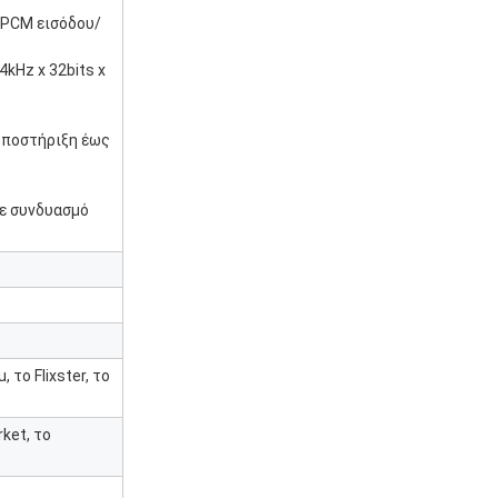
 PCM εισόδου/
kHz x 32bits x
υποστήριξη έως
ε συνδυασμό
 το Flixster, το
ket, το