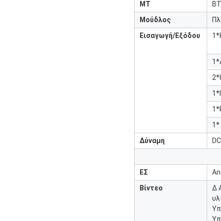
ΜΤ
BT
Μούδλος
Πλ
Εισαγωγή/Εξόδου
1*
1*
2*
1*
1*
1*
Δύναμη
DC
ΕΣ
An
Βίντεο
∆ 
υλ
Υπ
Υπ