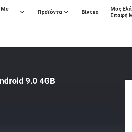
 Με
Μας Ελά
Προϊόντα
Βίντεο
Επαφή 
5V Smart Digital TV Box Android 9.0 4GB DDR3 32GB 128GB 8K HK1
ndroid 9.0 4GB