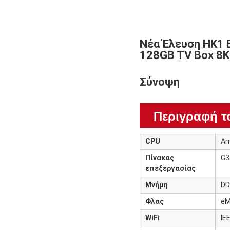
Νέα Έλευση HK1 
128GB TV Box 8K
Σύνοψη
Περιγραφή τ
CPU
Am
Πίνακας
G3
επεξεργασίας
Μνήμη
DD
Φλας
eM
WiFi
IE