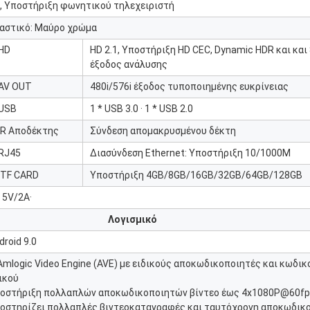
, Υποστήριξη φωνητικού τηλεχειριστή
αστικό: Μαύρο χρώμα
HD
HD 2.1, Υποστήριξη HD CEC, Dynamic HDR και κα
έξοδος ανάλυσης
AV OUT
480i/576i έξοδος τυποποιημένης ευκρίνειας
USB
1 * USB 3.0 · 1 * USB 2.0
IR Αποδέκτης
Σύνδεση απομακρυσμένου δέκτη
RJ45
Διασύνδεση Ethernet: Υποστήριξη 10/1000M
 TF CARD
Υποστήριξη 4GB/8GB/16GB/32GB/64GB/128GB
 5V/2A·
Λογισμικό
droid 9.0
Amlogic Video Engine (AVE) με ειδικούς αποκωδικοποιητές και κωδι
ικού
οστήριξη πολλαπλών αποκωδικοποιητών βίντεο έως 4x1080P@60f
οστηρίζει πολλαπλές βιντεοκαταγραφές και ταυτόχρονη αποκωδικο