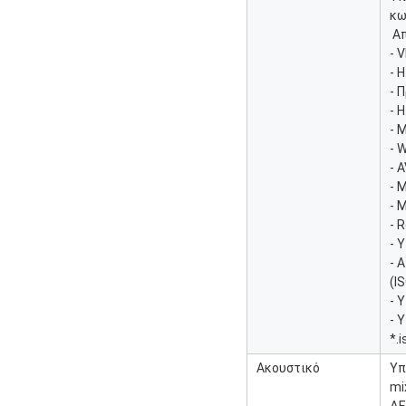
κω
️ 
- 
- 
- 
- 
- 
- 
- 
- 
- 
- 
- 
- 
(I
- 
- 
*.i
Ακουστικό
Υπ
mi