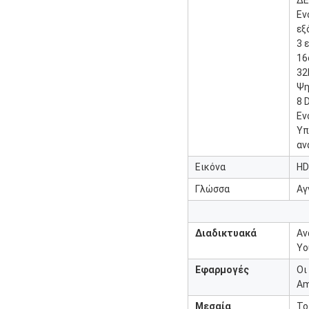
ΔΕ
Εν
εξ
3 
16
32
Ψη
8 
Εν
Υπ
αν
Εικόνα
HD
Γλώσσα
Αγ
Διαδικτυακά
Αν
Yo
Εφαρμογές
Οι
Am
Μεσαία
Το