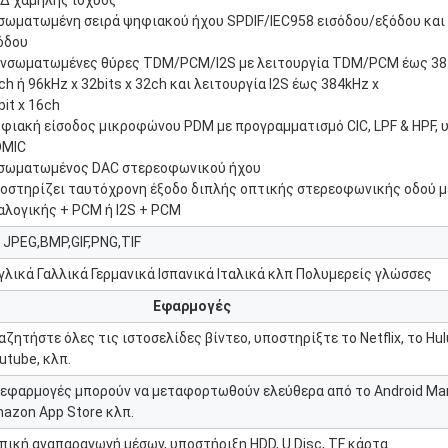
Δ χαμηλής ισχύος
σωματωμένη σειρά ψηφιακού ήχου SPDIF/IEC958 εισόδου/εξόδου και
όδου
ενσωματωμένες θύρες TDM/PCM/I2S με λειτουργία TDM/PCM έως 384
ch ή 96kHz x 32bits x 32ch και λειτουργία I2S έως 384kHz x
bit x 16ch
φιακή είσοδος μικροφώνου PDM με προγραμματισμό CIC, LPF & HPF, 
DMIC
σωματωμένος DAC στερεοφωνικού ήχου
οστηρίζει ταυτόχρονη έξοδο διπλής οπτικής στερεοφωνικής οδού μ
αλογικής + PCM ή I2S + PCM
 JPEG,BMP,GIF,PNG,TIF
γλικά Γαλλικά Γερμανικά Ισπανικά Ιταλικά κλπ Πολυμερείς γλώσσες
Εφαρμογές
αζητήστε όλες τις ιστοσελίδες βίντεο, υποστηρίξτε το Netflix, το Hulu,
utube, κλπ.
 εφαρμογές μπορούν να μεταφορτωθούν ελεύθερα από το Android Mar
azon App Store κλπ.
πική αναπαραγωγή μέσων, υποστήριξη HDD, U Disc, TF κάρτα.