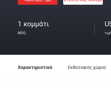
1 κομμάτι
U
MOQ
τιμ
Χαρακτηριστικά
Εκθεσιακός χώρος