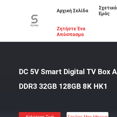
Σχετικά
Αρχική Σελίδα
Εμάς
Ζητήστε Ένα
Αρχική Σελίδα
/
Προϊόντα
/
Πίνακα Καλωδίων IPTV
/
DC 
Απόσπασμα
DC 5V Smart Digital TV Box A
DDR3 32GB 128GB 8K HK1
Καλύτερη Τιμή
Στείλτε Μας Μήνυμα