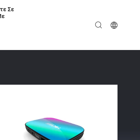
τε Σε
Με