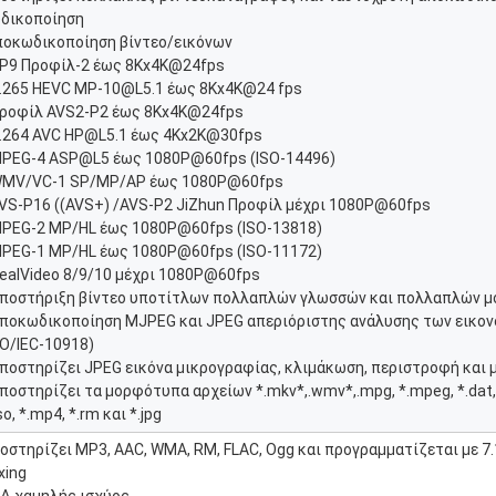
δικοποίηση
Αποκωδικοποίηση βίντεο/εικόνων
VP9 Προφίλ-2 έως 8Kx4K@24fps
H.265 HEVC MP-10@L5.1 έως 8Kx4K@24 fps
Προφίλ AVS2-P2 έως 8Kx4K@24fps
H.264 AVC HP@L5.1 έως 4Kx2K@30fps
MPEG-4 ASP@L5 έως 1080P@60fps (ISO-14496)
WMV/VC-1 SP/MP/AP έως 1080P@60fps
AVS-P16 ((AVS+) /AVS-P2 JiZhun Προφίλ μέχρι 1080P@60fps
MPEG-2 MP/HL έως 1080P@60fps (ISO-13818)
MPEG-1 MP/HL έως 1080P@60fps (ISO-11172)
RealVideo 8/9/10 μέχρι 1080P@60fps
Υποστήριξη βίντεο υποτίτλων πολλαπλών γλωσσών και πολλαπλών 
Αποκωδικοποίηση MJPEG και JPEG απεριόριστης ανάλυσης των εικο
SO/IEC-10918)
Υποστηρίζει JPEG εικόνα μικρογραφίας, κλιμάκωση, περιστροφή και 
Υποστηρίζει τα μορφότυπα αρχείων *.mkv*,.wmv*,.mpg, *.mpeg, *.dat, *
so, *.mp4, *.rm και *.jpg
οστηρίζει MP3, AAC, WMA, RM, FLAC, Ogg και προγραμματίζεται με 7.
xing