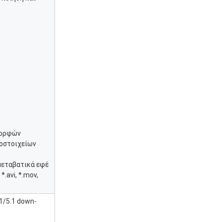
μορφών
νοστοιχείων
μεταβατικά εφέ
.avi, *.mov,
1/5.1 down-