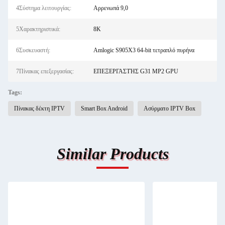
4Σύστημα λειτουργίας:
Αρρενωπά 9,0
5Χαρακτηριστικά:
8K
6Συσκευαστή:
Amlogic S905X3 64-bit τετραπλό πυρήνα
7Πίνακας επεξεργασίας:
ΕΠΕΞΕΡΓΑΣΤΉΣ G31 MP2 GPU
Tags:
Πίνακας δέκτη IPTV
Smart Box Android
Ασύρματο IPTV Box
Similar Products