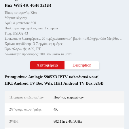
Box Wifi 4K 4GB 32GB
Τόπος καταγωγής: Κίνα
Μάρκα: skyway
Αριθμό μοντέλου: S90
Ποσότητα παραγγελίας min: 1 κομμάτι
Τιμή: USD32-43
Συσκευασία λεπτομέρειες: 20 τεμάχια/κατάσκευή βαρύτητα:0.5kg/μονάδα Μεγέθος κουτί: 41*30*28CM
Χρόνος παράδοσης: 3-7 εργάσιμες ημέρες
Όροι πληρωμής: Λ/Κ, Τ/Τ
Δυνατότητα προσφοράς: 5000 κομμάτια το μήνα.
Λεπτομέρεια
Description
Επισημαίνω:
Amlogic S905X3 IPTV καλωδιακό κουτί
,
HK1 Android TV Box Wifi
,
HK1 Android TV Box 32GB
1Πυρήνας επεξεργαστών:
Πυρήνας τετραγώνων
2Ψήφισμα υποστήριξης:
4K
3WIFI:
802.11n 2.4G/5GHz