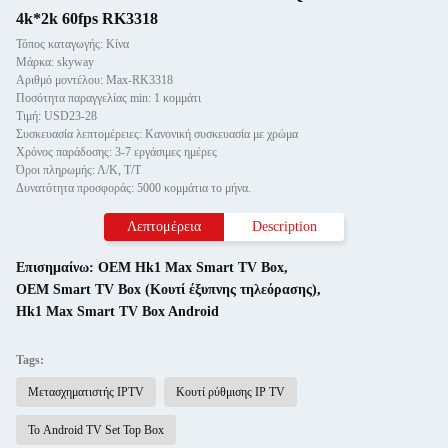
4k*2k 60fps RK3318
Τόπος καταγωγής: Κίνα
Μάρκα: skyway
Αριθμό μοντέλου: Max-RK3318
Ποσότητα παραγγελίας min: 1 κομμάτι
Τιμή: USD23-28
Συσκευασία λεπτομέρειες: Κανονική συσκευασία με χρώμα
Χρόνος παράδοσης: 3-7 εργάσιμες ημέρες
Όροι πληρωμής: Λ/Κ, Τ/Τ
Δυνατότητα προσφοράς: 5000 κομμάτια το μήνα.
Λεπτομέρεια
Description
Επισημαίνω:
OEM Hk1 Max Smart TV Box
,
OEM Smart TV Box (Κουτί έξυπνης τηλεόρασης)
,
Hk1 Max Smart TV Box Android
Tags:
Μετασχηματιστής IPTV
Κουτί ρύθμισης IP TV
Το Android TV Set Top Box