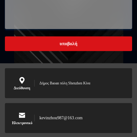
υποβολή
Δήμος Baoan πόλη Shenzhen Κίνα
Διεύθυνση
kevinzhou987@163.com
Ηλεκτρονικό