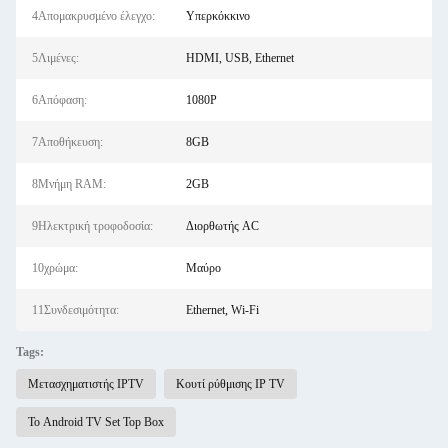
4Απομακρυσμένο έλεγχο:
Υπερκόκκινο
5Λιμένες:
HDMI, USB, Ethernet
6Απόφαση:
1080P
7Αποθήκευση:
8GB
8Μνήμη RAM:
2GB
9Ηλεκτρική τροφοδοσία:
Διορθωτής AC
10χρώμα:
Μαύρο
11Συνδεσιμότητα:
Ethernet, Wi-Fi
Tags:
Μετασχηματιστής IPTV
Κουτί ρύθμισης IP TV
Το Android TV Set Top Box