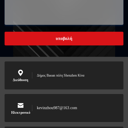
υποβολή
Δήμος Baoan πόλη Shenzhen Κίνα
Διεύθυνση
kevinzhou987@163.com
Ηλεκτρονικό