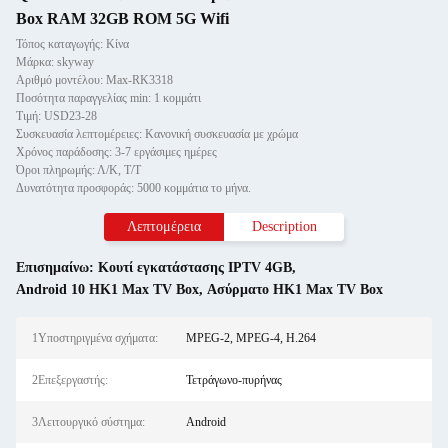
Box RAM 32GB ROM 5G Wifi
Τόπος καταγωγής: Κίνα
Μάρκα: skyway
Αριθμό μοντέλου: Max-RK3318
Ποσότητα παραγγελίας min: 1 κομμάτι
Τιμή: USD23-28
Συσκευασία λεπτομέρειες: Κανονική συσκευασία με χρώμα
Χρόνος παράδοσης: 3-7 εργάσιμες ημέρες
Όροι πληρωμής: Λ/Κ, Τ/Τ
Δυνατότητα προσφοράς: 5000 κομμάτια το μήνα.
Λεπτομέρεια
Description
Επισημαίνω:
Κουτί εγκατάστασης IPTV 4GB
,
Android 10 HK1 Max TV Box
,
Ασύρματο HK1 Max TV Box
1Υποστηριγμένα σχήματα:
MPEG-2, MPEG-4, H.264
2Επεξεργαστής:
Τετράγωνο-πυρήνας
3Λειτουργικό σύστημα:
Android