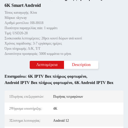
6K Smart Android
Τόπος καταγωγής: Κίνα
Μάρκα: skyway
Αριθμό μοντέλου: H8-H618
Ποσότητα παραγγελίας min: 1 κομμάτι
Τιμή: USD20-28
Συσκευασία λεπτομέρειες: 20pcs κουτί δώρων ανά κουτί
Χρόνος παράδοσης: 3-7 εργάσιμες ημέρες
Όροι πληρωμής: Λ/Κ, Τ/Τ
Δυνατότητα προσφοράς: 5000 κομμάτια το μήνα.
Λεπτομέρεια
Description
Επισημαίνω:
6K IPTV Box πλήρως φορτωμένο
,
Android IPTV Box πλήρως φορτωμένο
,
6K Android IPTV Box
1Πυρήνας επεξεργαστών:
Πυρήνας τετραγώνων
2Ψήφισμα υποστήριξης:
4K
3Σύστημα λειτουργίας:
Android 12