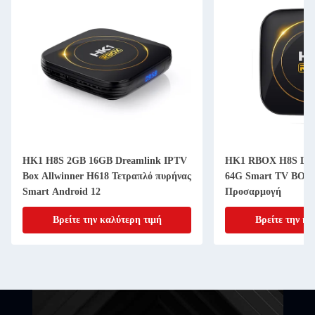
HK1 H8S 2GB 16GB Dreamlink IPTV
HK1 RBOX H8S Liv
Box Allwinner H618 Τετραπλό πυρήνας
64G Smart TV BOX 
Smart Android 12
Προσαρμογή
Βρείτε την καλύτερη τιμή
Βρείτε την κα