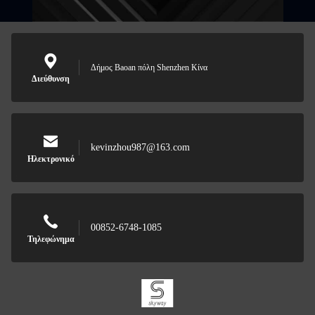
Δήμος Baoan πόλη Shenzhen Κίνα
Διεύθυνση
kevinzhou987@163.com
Ηλεκτρονικό
00852-6748-1085
Τηλεφώνημα