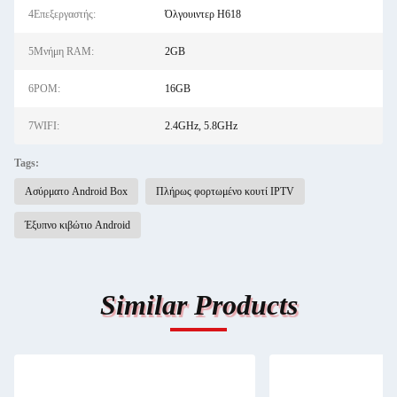
4Επεξεργαστής:
Όλγουιντερ H618
5Μνήμη RAM:
2GB
6ΡΟΜ:
16GB
7WIFI:
2.4GHz, 5.8GHz
Tags:
Ασύρματο Android Box
Πλήρως φορτωμένο κουτί IPTV
Έξυπνο κιβώτιο Android
Similar Products