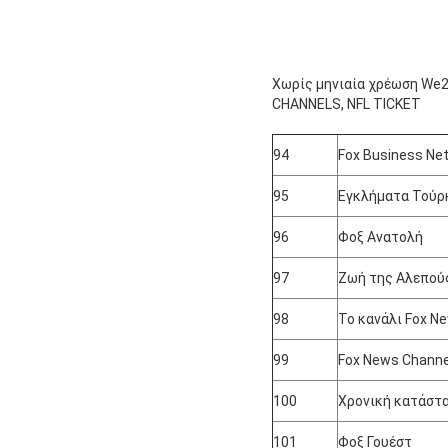
Χωρίς μηνιαία χρέωση We2u
CHANNELS, NFL TICKET
94
Fox Business Ne
95
Εγκλήματα Τούρ
96
Φοξ Ανατολή
97
Ζωή της Αλεπού
98
Το κανάλι Fox N
99
Fox News Channe
100
Χρονική κατάστ
101
Φοξ Γουέστ