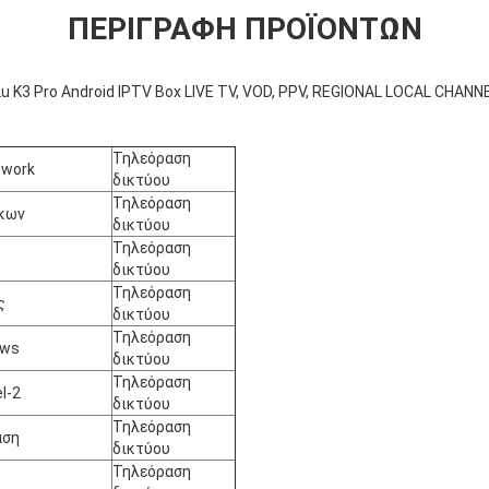
ΠΕΡΙΓΡΑΦΉ ΠΡΟΪΌΝΤΩΝ
 K3 Pro Android IPTV Box LIVE TV, VOD, PPV, REGIONAL LOCAL CHANN
Τηλεόραση
twork
δικτύου
Τηλεόραση
κων
δικτύου
Τηλεόραση
δικτύου
Τηλεόραση
ς
δικτύου
Τηλεόραση
ews
δικτύου
Τηλεόραση
l-2
δικτύου
Τηλεόραση
αση
δικτύου
Τηλεόραση