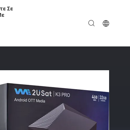
τε Σε
Με