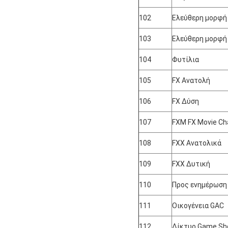
102
Ελεύθερη μορφή
103
Ελεύθερη μορφή
104
Φυτίλια
105
FX Ανατολή
106
FX Δύση
107
FXM FX Movie Ch
108
FXX Ανατολικά
109
FXX Δυτική
110
Προς ενημέρωση
111
Οικογένεια GAC
112
Δίκτυο Game S