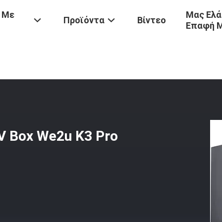
 Με
Μας Ελά
Προϊόντα
Βίντεο
Επαφή 
σμένο Android IPTV Box We2u K3 Pro Lifetime IPTV Box Μαύρο
V Box We2u K3 Pro