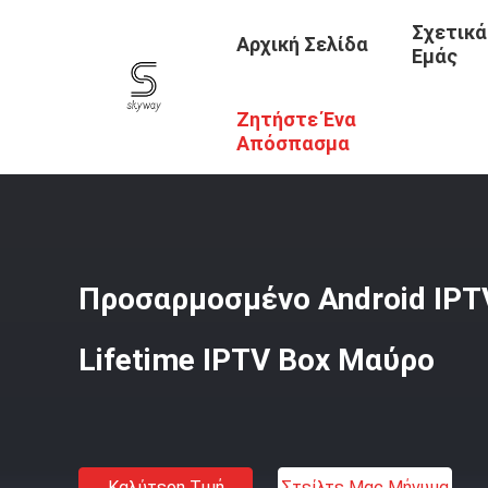
Σχετικά
Αρχική Σελίδα
Εμάς
Ζητήστε Ένα
Αρχική Σελίδα
/
Προϊόντα
/
Android IPTV Box
/
Προσαρμο
Απόσπασμα
Προσαρμοσμένο Android IPT
Lifetime IPTV Box Μαύρο
Καλύτερη Τιμή
Στείλτε Μας Μήνυμα