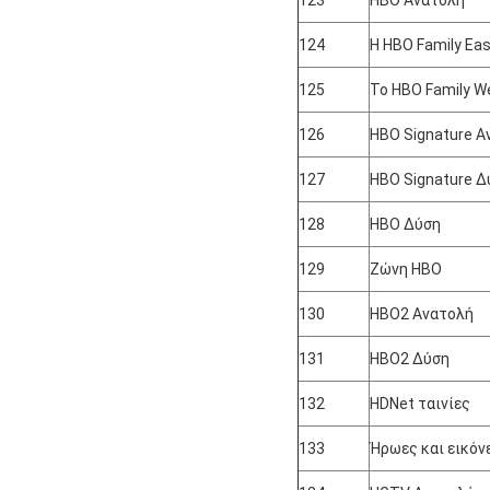
124
Η HBO Family Ea
125
Το HBO Family W
126
HBO Signature Α
127
HBO Signature Δ
128
HBO Δύση
129
Ζώνη HBO
130
HBO2 Ανατολή
131
HBO2 Δύση
132
HDNet ταινίες
133
Ήρωες και εικόν