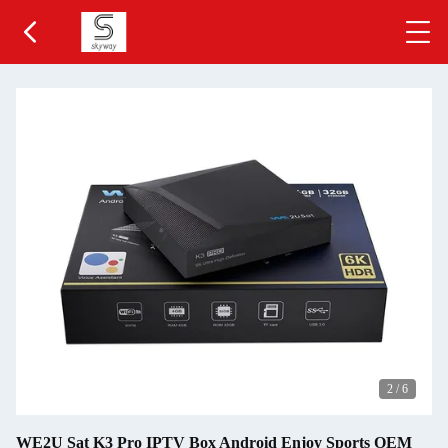
2
/
6
WE2U Sat K3 Pro IPTV Box Android Enjoy Sports OEM