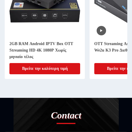
2GB RAM Android IPTV Box OTT
OTT Streaming And
Streaming HD 4K 1080P Χωρίς
We2u K3 Pro Διεθνέ
μηνιαίο τέλος
Βρείτε την καλύτερη τιμή
Βρείτε την κα
Contact