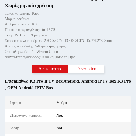
Χωρίς μηνιαία χρέωση
Τόπος καταγωγής: Κίνα
Μάρκα: we2usat
Αριθμό μοντέλου: Κ3
Ποσότητα παραγγελίας min: 1PCS
Τιμή: USD150-339 per piece
Συσκευασία λεπτομέρειες: 20PCS/CTN, 13,4KG/CTN, 452*292*308mm
Χρόνος παράδοσης: 5-8 εργάσιμες ημέρες
Όροι πληρωμής: T/T, Western Union
Δυνατότητα προσφοράς: 2000 κομμάτια το μήνα
Λεπτομέρεια
Description
Επισημαίνω:
K3 Pro IPTV Box Android
,
Android IPTV Box K3 Pro
,
OEM Android IPTV Box
1χρώμα:
Μαύρο
2Τετράγωνο-πυρήνας:
Ναι.
3Ζωή:
Ναι.